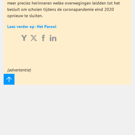
meer precies herinneren welke overwegingen leidden tot het
Onderwijs Totaal
besluit om scholen tijdens de coronapandemie eind 2020
opnieuw te sluiten.
Basisonderwijs
Lees verder op: Het Parool
Hoger Onderwijs
ICT
(advertentie)
MBO
Speciaal Onderwijs
Voortgezet Onderwijs