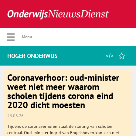
Verberg menu
Menu
HOGER ONDERWIJS
Home
Coronaverhoor: oud-minister
weet niet meer waarom
scholen tijdens corona eind
Favorieten
2020 dicht moesten
Categorie
23.06.26
Tijdens de coronaverhoren staat de sluiting van scholen
Algemeen
centraal. Oud-minister Ingrid van Engelshoven kon zich niet