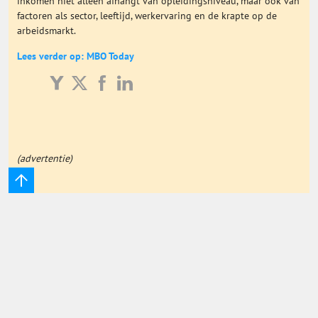
inkomen niet alleen afhangt van opleidingsniveau, maar ook van
factoren als sector, leeftijd, werkervaring en de krapte op de
Onderwijs Totaal
arbeidsmarkt.
Lees verder op: MBO Today
Basisonderwijs
Hoger Onderwijs
ICT
(advertentie)
MBO
Speciaal Onderwijs
Voortgezet Onderwijs