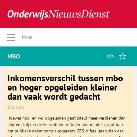
Verberg menu
Menu
MBO
Home
Inkomensverschil tussen mbo
en hoger opgeleiden kleiner
dan vaak wordt gedacht
Favorieten
12.05.26
Categorie
Hoewel hbo- en wo-opgeleiden gemiddeld meer verdienen dan
mbo’ers, blijken de verschillen in Nederland minder groot dan
Algemeen
het publieke debat soms suggereert. CBS-cijfers laten zien dat