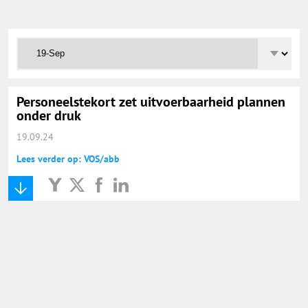
Onderwijs Totaal
Basisonderwijs
Hoger Onderwijs
Personeelstekort zet uitvoerbaarheid plannen
onder druk
19.09.24
ICT
Lees verder op: VOS/abb
MBO
Speciaal Onderwijs
Voortgezet Onderwijs