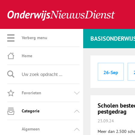
BASISONDERWIJ
Verberg menu
Home
26-Sep
Favorieten
Scholen beste
pestgedrag
Categorie
23.09.24
Algemeen
Meer dan 2.500 scho