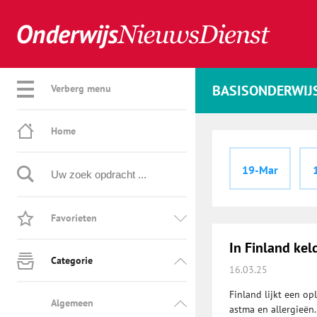
BASISONDERWIJ
Verberg menu
Home
19-Mar
Favorieten
In Finland kel
Categorie
16.03.25
Finland lijkt een o
Algemeen
astma en allergieën