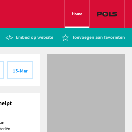
Home
Embed op website
Toevoegen aan favorieten
13-Mar
helpt
van
teriën