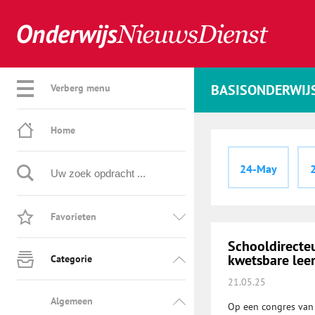
BASISONDERWIJ
Verberg menu
Home
24-May
Favorieten
Schooldirecte
kwetsbare lee
Categorie
21.05.25
Algemeen
Op een congres van 