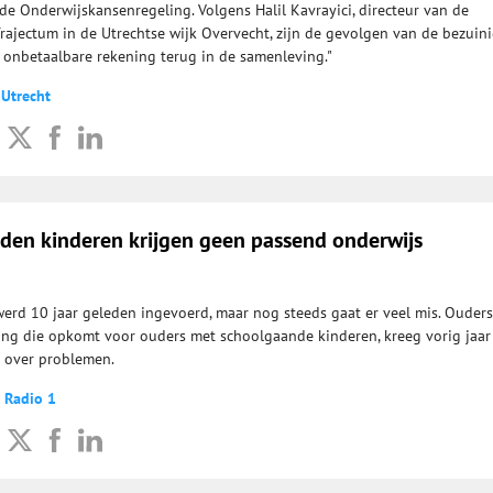
e Onderwijskansenregeling. Volgens Halil Kavrayici, directeur van de
rajectum in de Utrechtse wijk Overvecht, zijn de gevolgen van de bezuin
s onbetaalbare rekening terug in de samenleving."
 Utrecht
nden kinderen krijgen geen passend onderwijs
erd 10 jaar geleden ingevoerd, maar nog steeds gaat er veel mis. Ouder
ting die opkomt voor ouders met schoolgaande kinderen, kreeg vorig jaa
 over problemen.
 Radio 1