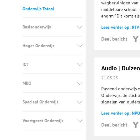
wegbezuinigen van d
Onderwijs Totaal
middelbare school T
enorm. "Dit komt al
Basisonderwijs
Lees verder op: RTV
Deel bericht
Hoger Onderwijs
ICT
Audio | Duize
21.05.25
MBO
Passend onderwijs w
Onderwijs, de stich
Speciaal Onderwijs
signalen van ouders
Lees verder op: NPO
Voortgezet Onderwijs
Deel bericht