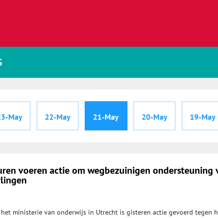
S
23-May
22-May
21-May
20-May
19-May
uren voeren actie om wegbezuinigen ondersteuning 
rlingen
het ministerie van onderwijs in Utrecht is gisteren actie gevoerd tegen h