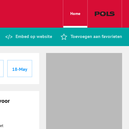
Home
Embed op website
Toevoegen aan favorieten
18-May
voor
et