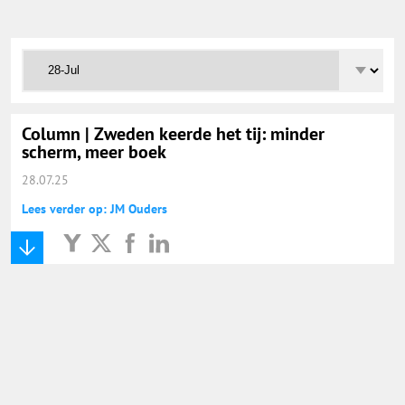
Onderwijs Totaal
Basisonderwijs
Hoger Onderwijs
Column | Zweden keerde het tij: minder
scherm, meer boek
28.07.25
ICT
Lees verder op: JM Ouders
MBO
Speciaal Onderwijs
Voortgezet Onderwijs