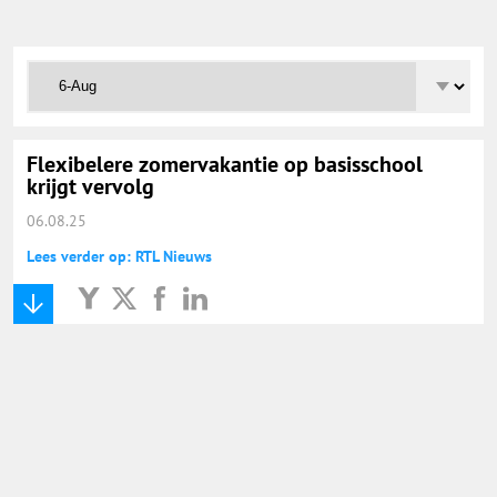
Onderwijs Totaal
Basisonderwijs
Hoger Onderwijs
Flexibelere zomervakantie op basisschool
krijgt vervolg
06.08.25
ICT
Lees verder op: RTL Nieuws
MBO
Speciaal Onderwijs
Voortgezet Onderwijs