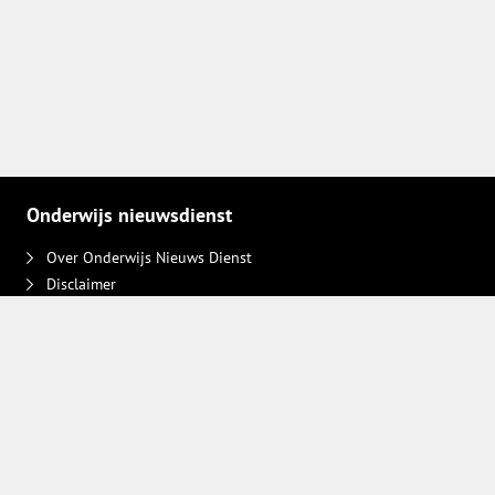
Onderwijs nieuwsdienst
Over Onderwijs Nieuws Dienst
Disclaimer
Contact
Adverteren
Plaats een bericht
Privacy keuzes intrekken
Volg ons