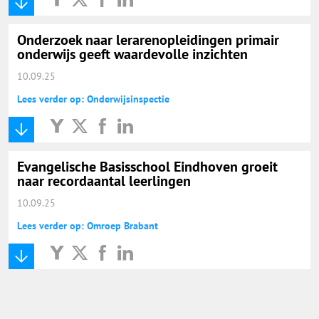
Onderwijs Nieuws Dienst
Onderzoek naar lerarenopleidingen primair
@onderwijsnieuws
onderwijs geeft waardevolle inzichten
10.09.25
Yurls.net
Lees verder op: Onderwijsinspectie
Vacaturewijzer Basisonderwijs
Evangelische Basisschool Eindhoven groeit
naar recordaantal leerlingen
10.09.25
Lees verder op: Omroep Brabant