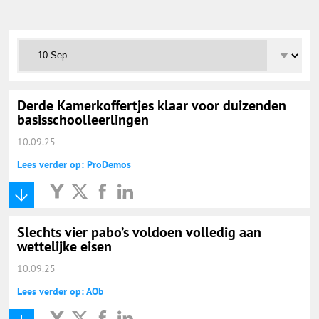
Onderwijs Totaal
Basisonderwijs
Hoger Onderwijs
Derde Kamerkoffertjes klaar voor duizenden
basisschoolleerlingen
10.09.25
ICT
Lees verder op: ProDemos
MBO
Slechts vier pabo’s voldoen volledig aan
Speciaal Onderwijs
wettelijke eisen
10.09.25
Voortgezet Onderwijs
Lees verder op: AOb