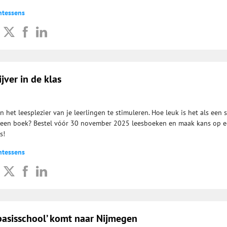
ntessens
jver in de klas
het leesplezier van je leerlingen te stimuleren. Hoe leuk is het als een s
r een boek? Bestel vóór 30 november 2025 leesboeken en maak kans op 
s!
ntessens
 basisschool’ komt naar Nijmegen