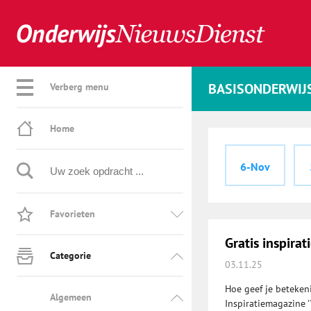
BASISONDERWIJ
Verberg menu
Home
6-Nov
Favorieten
Gratis inspir
Categorie
03.11.25
Hoe geef je betekeni
Algemeen
Inspiratiemagazine 