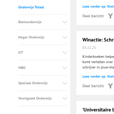
Lees verder op: Kwi
Onderwijs Totaal
Deel bericht
Basisonderwijs
Hoger Onderwijs
Winactie: Schri
03.11.25
ICT
Kinderboeken helpen 
komt vertellen ove
schrijver in jouw kla
MBO
Lees verder op: Kwi
Speciaal Onderwijs
Deel bericht
Voortgezet Onderwijs
‘Universitaire