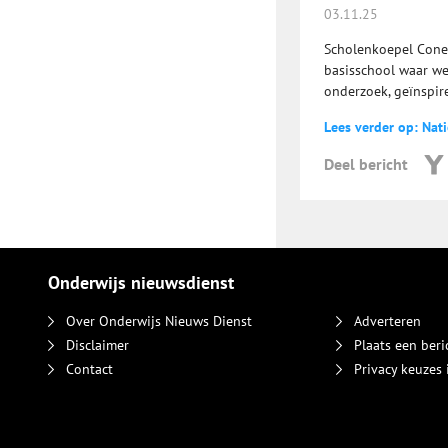
03.11.25
Scholenkoepel Cone
basisschool waar w
onderzoek, geïnspir
Lees verder op: Nat
Deel bericht
Onderwijs nieuwsdienst
Over Onderwijs Nieuws Dienst
Adverteren
Disclaimer
Plaats een beri
Contact
Privacy keuzes 