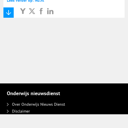
Lees verder op: Nu.nl
Onderwijs Nieuws Dienst
@onderwijsnieuws
Yurls.net
Vacaturewijzer Basisonderwijs
Onderwijs nieuwsdienst
Over Onderwijs Nieuws Dienst
Disclaimer
Contact
Adverteren