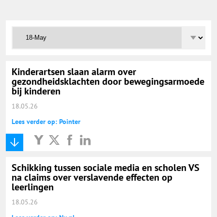
Onderwijs Totaal
Basisonderwijs
Hoger Onderwijs
Kinderartsen slaan alarm over
gezondheidsklachten door bewegingsarmoede
bij kinderen
ICT
18.05.26
Lees verder op: Pointer
MBO
Speciaal Onderwijs
Schikking tussen sociale media en scholen VS
na claims over verslavende effecten op
leerlingen
Voortgezet Onderwijs
18.05.26