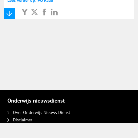
Lees verder op: PO Raad
Onderwijs Nieuws Dienst
@onderwijsnieuws
Yurls.net
Vacaturewijzer Basisonderwijs
Onderwijs nieuwsdienst
Over Onderwijs Nieuws Dienst
Disclaimer
Contact
Adverteren