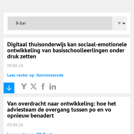
Onderwijs Totaal
Basisonderwijs
Hoger Onderwijs
Digitaal thuisonderwijs kan sociaal-emotionele
ontwikkeling van basisschoolleerlingen onder
druk zetten
ICT
09.06.26
Lees verder op: Kennisrotonde
MBO
Speciaal Onderwijs
Van overdracht naar ontwikkeling: hoe het
adviesteam de overgang tussen po en vo
opnieuw benadert
Voortgezet Onderwijs
09.06.26