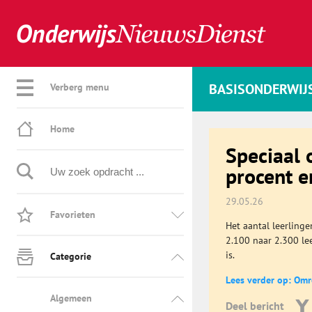
BASISONDERWIJ
Verberg menu
Home
Speciaal 
procent e
29.05.26
Favorieten
Het aantal leerlinge
2.100 naar 2.300 le
is.
Categorie
Lees verder op: Om
Algemeen
Deel bericht