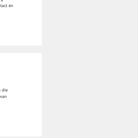
ntact én
 die
 van