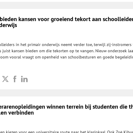
 bieden kansen voor groeiend tekort aan schoolleider
derwijs
lleiders in het primair onderwijs neemt verder toe, terwijl zij-instromers
s juist kansen bieden om die tekorten op te vangen. Nieuw onderzoek laa
troom vooral vraagt om openheid van schoolbesturen en goede begeleidi
lerarenopleidingen winnen terrein bij studenten die t
llen verbinden
en kiezen voor een universitaire route naar het klaslokaal. Ook Zoë Kibu