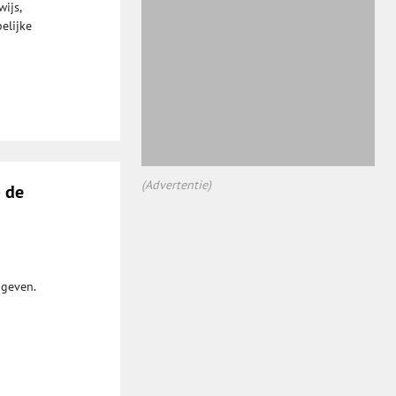
ijs,
elijke
(Advertentie)
p de
 geven.