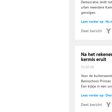
Democratie, leidt to
uiten meerdere Kam
gevolgen.
Lees verder op: Nu.n
Deel bericht
Na het rekenen
kermis eruit
31.07.26
Voor de buitenwerel
Basisschool Prinses 
Een kijkje in een un
Lees verder op: Om
Deel bericht