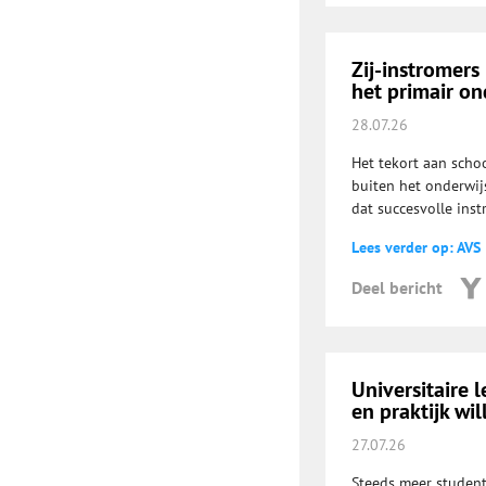
Zij-instromers
het primair on
28.07.26
Het tekort aan schoo
buiten het onderwij
dat succesvolle ins
Lees verder op: AVS
Deel bericht
Universitaire 
en praktijk wi
27.07.26
Steeds meer student