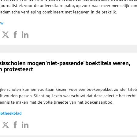
 journalistiek voor de universitaire pabo, op zoek naar meer menselijk co
cademische verdieping combineert met lesgeven in de praktijk.
uw
asisscholen mogen ‘niet-passende’ boektitels weren,
n protesteert
lijke scholen kunnen voortaan kiezen voor een boekenpakket zonder titels
eit zouden passen. Stichting Lezen waarschuwt dat deze selectie het recht
ennis te maken met de volle breedte van het boekenaanbod.
liotheekblad