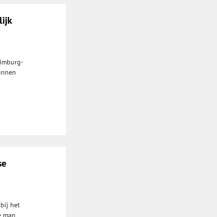
ijk
Limburg-
kunnen
se
bij het
e man