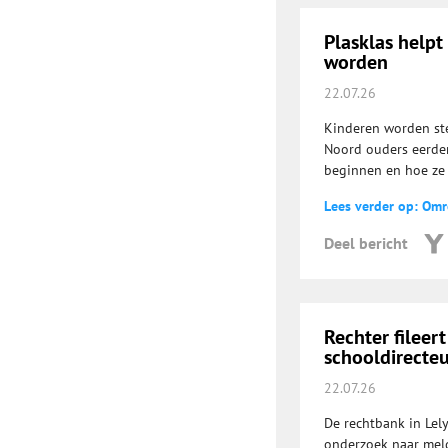
Plasklas helpt
worden
22.07.26
Kinderen worden stee
Noord ouders eerder
beginnen en hoe ze 
Lees verder op: Om
Deel bericht
Rechter filee
schooldirecteu
22.07.26
De rechtbank in Lel
onderzoek naar meld