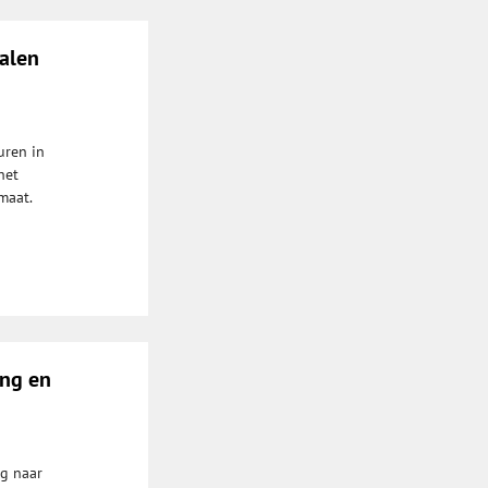
kalen
uren in
het
maat.
ing en
ug naar