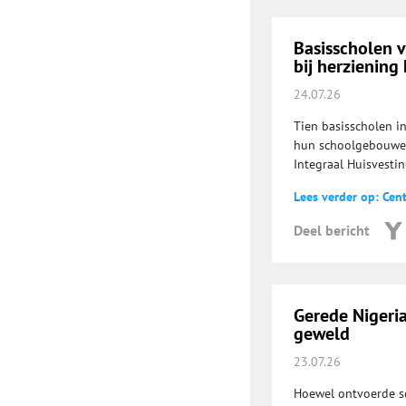
Basisscholen 
bij herziening
24.07.26
Tien basisscholen i
hun schoolgebouwen.
Integraal Huisvesti
Lees verder op: Cent
Deel bericht
Gerede Nigeri
geweld
23.07.26
Hoewel ontvoerde sc