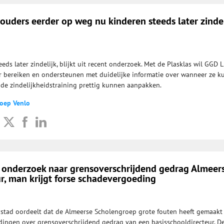
 ouders eerder op weg nu kinderen steeds later zindel
ds later zindelijk, blijkt uit recent onderzoek. Met de Plasklas wil GGD 
 bereiken en ondersteunen met duidelijke informatie over wanneer ze 
de zindelijkheidstraining prettig kunnen aanpakken.
roep Venlo
rt onderzoek naar grensoverschrijdend gedrag Almeer
r, man krijgt forse schadevergoeding
ystad oordeelt dat de Almeerse Scholengroep grote fouten heeft gemaakt 
ingen over grensoverschrijdend gedrag van een basisschooldirecteur. D