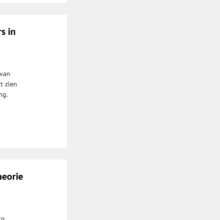
s in
 van
t zien
ng.
heorie
rg