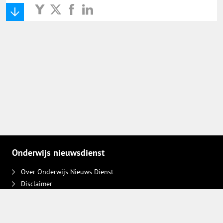
Onderwijs Nieuws Dienst
@onderwijsnieuws
Yurls.net
Vacaturewijzer Basisonderwijs
Onderwijs nieuwsdienst
Over Onderwijs Nieuws Dienst
Disclaimer
Contact
Adverteren
Plaats een bericht