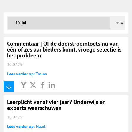
Onderwijs Totaal
Basisonderwijs
Hoger Onderwijs
Commentaar | Of de doorstroomtoets nu van
één of zes aanbieders komt, vroege selectie is
het probleem
ICT
10.07.25
Lees verder op: Trouw
MBO
Speciaal Onderwijs
Leerplicht vanaf vier jaar? Onderwijs en
experts waarschuwen
Voortgezet Onderwijs
10.07.25
Lees verder op: Nu.nl