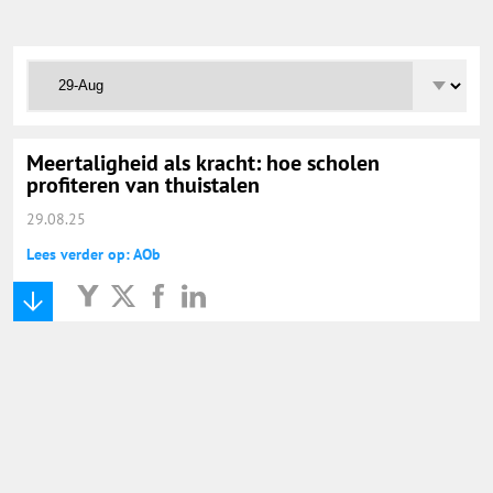
Onderwijs Totaal
Basisonderwijs
Hoger Onderwijs
Meertaligheid als kracht: hoe scholen
profiteren van thuistalen
29.08.25
ICT
Lees verder op: AOb
MBO
Speciaal Onderwijs
Voortgezet Onderwijs