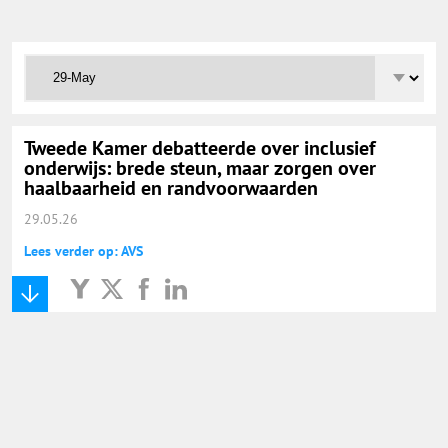
Onderwijs Totaal
Basisonderwijs
Hoger Onderwijs
Tweede Kamer debatteerde over inclusief
onderwijs: brede steun, maar zorgen over
haalbaarheid en randvoorwaarden
ICT
29.05.26
Lees verder op: AVS
MBO
Speciaal Onderwijs
Voortgezet Onderwijs