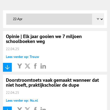
Onderwijs Totaal
Basisonderwijs
Hoger Onderwijs
Opinie | Elk jaar gooien we 7 miljoen
schoolboeken weg
22.04.25
ICT
Lees verder op: Trouw
MBO
Doorstroomtoets vaak gemaakt wanneer dat
Speciaal Onderwijs
niet hoeft, praktijkscholier de dupe
22.04.25
Voortgezet Onderwijs
Lees verder op: Nu.nl