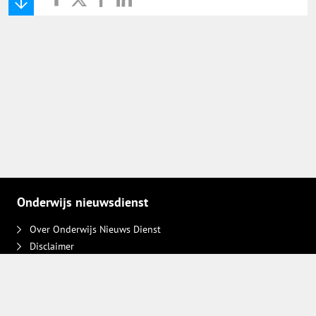
Onderwijs Nieuws Dienst
@onderwijsnieuws
Yurls.net
Vacaturewijzer Basisonderwijs
Onderwijs nieuwsdienst
Over Onderwijs Nieuws Dienst
Disclaimer
Contact
Adverteren
Plaats een bericht
Privacy keuzes intrekken