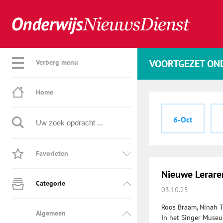
VOORTGEZET ON
Verberg menu
Home
6-Oct
Favorieten
Nieuwe Lerare
Categorie
03.10.25
Roos Braam, Ninah Ti
Algemeen
In het Singer Museum