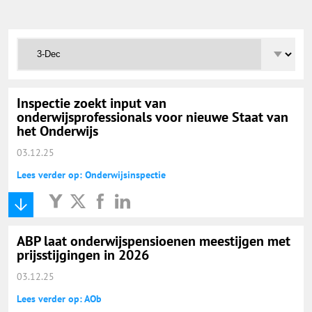
Onderwijs Totaal
Basisonderwijs
Hoger Onderwijs
Inspectie zoekt input van
onderwijsprofessionals voor nieuwe Staat van
het Onderwijs
ICT
03.12.25
Lees verder op: Onderwijsinspectie
MBO
Speciaal Onderwijs
ABP laat onderwijspensioenen meestijgen met
prijsstijgingen in 2026
Voortgezet Onderwijs
03.12.25
Lees verder op: AOb