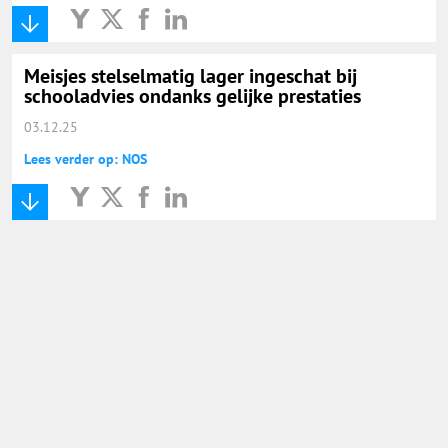
Onderwijs Nieuws Dienst
@onderwijsnieuws
Meisjes stelselmatig lager ingeschat bij
schooladvies ondanks gelijke prestaties
Yurls.net
03.12.25
Lees verder op: NOS
Vacaturewijzer Basisonderwijs