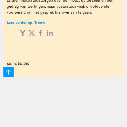
Leraren maken zich zorgen over de impact op de sfeer en het
gedrag van leerlingen, maar voelen zich vaak onvoldoende
Onderwijs Totaal
voorbereid om het gesprek hierover aan te gaan.
Lees verder op: Trouw
Basisonderwijs
Hoger Onderwijs
ICT
(advertentie)
MBO
Speciaal Onderwijs
Voortgezet Onderwijs