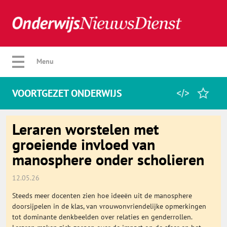
Verberg menu
Menu
VOORTGEZET ONDERWIJS
Home
Leraren worstelen met
groeiende invloed van
manosphere onder scholieren
Favorieten
12.05.26
Categorie
Steeds meer docenten zien hoe ideeën uit de manosphere
doorsijpelen in de klas, van vrouwonvriendelijke opmerkingen
Algemeen
tot dominante denkbeelden over relaties en genderrollen.