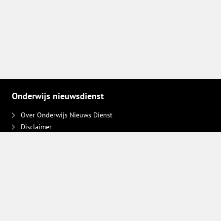
Onderwijs nieuwsdienst
Over Onderwijs Nieuws Dienst
Disclaimer
Contact
Adverteren
Plaats een bericht
Privacy keuzes intrekken
Volg ons