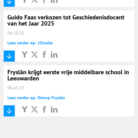
Onderwijs Nieuws Dienst
Guido Faas verkozen tot Geschiedenisdocent
@onderwijsnieuws
van het Jaar 2025
06.10.25
Yurls.net
Lees verder op: 1Zwolle
Vacaturewijzer Basisonderwijs
Fryslân krijgt eerste vrije middelbare school in
Leeuwarden
06.10.25
Lees verder op: Omrop Fryslân