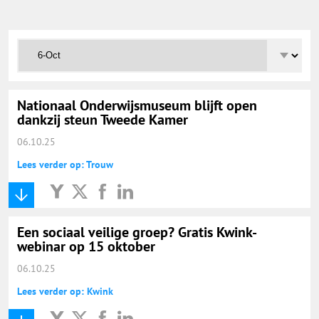
Onderwijs Totaal
Basisonderwijs
Hoger Onderwijs
Nationaal Onderwijsmuseum blijft open
dankzij steun Tweede Kamer
06.10.25
ICT
Lees verder op: Trouw
MBO
Een sociaal veilige groep? Gratis Kwink-
Speciaal Onderwijs
webinar op 15 oktober
06.10.25
Voortgezet Onderwijs
Lees verder op: Kwink