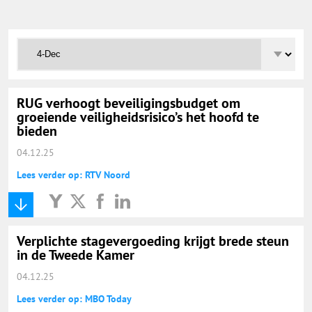
Onderwijs Totaal
Basisonderwijs
Hoger Onderwijs
RUG verhoogt beveiligingsbudget om
groeiende veiligheidsrisico’s het hoofd te
bieden
ICT
04.12.25
Lees verder op: RTV Noord
MBO
Speciaal Onderwijs
Verplichte stagevergoeding krijgt brede steun
in de Tweede Kamer
Voortgezet Onderwijs
04.12.25
Lees verder op: MBO Today