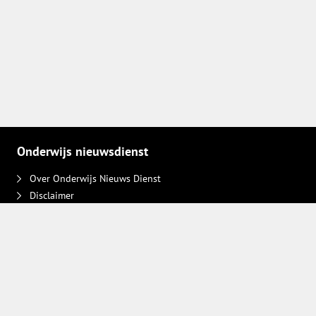
Onderwijs nieuwsdienst
Over Onderwijs Nieuws Dienst
Disclaimer
Contact
Adverteren
Plaats een bericht
Privacy keuzes intrekken
Volg ons