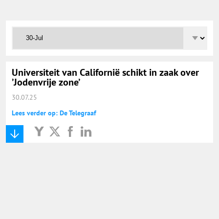
Onderwijs Totaal
Basisonderwijs
Hoger Onderwijs
Universiteit van Californië schikt in zaak over
’Jodenvrije zone’
30.07.25
ICT
Lees verder op: De Telegraaf
MBO
Speciaal Onderwijs
Voortgezet Onderwijs