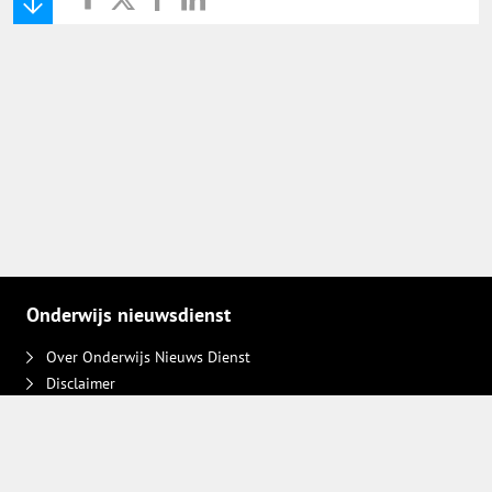
Onderwijs Nieuws Dienst
@onderwijsnieuws
Yurls.net
Vacaturewijzer Basisonderwijs
Onderwijs nieuwsdienst
Over Onderwijs Nieuws Dienst
Disclaimer
Contact
Adverteren
Plaats een bericht
Privacy keuzes intrekken