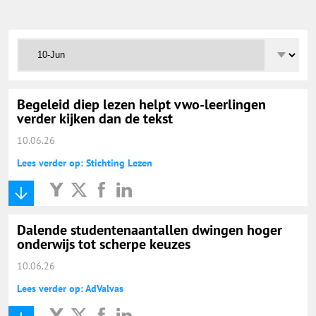
Onderwijs Totaal
Basisonderwijs
Hoger Onderwijs
Begeleid diep lezen helpt vwo-leerlingen
verder kijken dan de tekst
10.06.26
ICT
Lees verder op: Stichting Lezen
MBO
Dalende studentenaantallen dwingen hoger
Speciaal Onderwijs
onderwijs tot scherpe keuzes
10.06.26
Voortgezet Onderwijs
Lees verder op: AdValvas