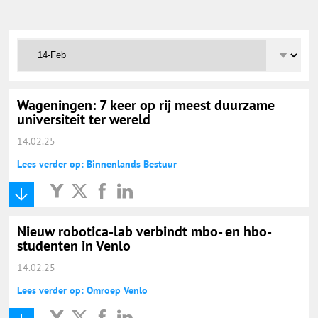
Onderwijs Totaal
Basisonderwijs
Hoger Onderwijs
Wageningen: 7 keer op rij meest duurzame
universiteit ter wereld
14.02.25
ICT
Lees verder op: Binnenlands Bestuur
MBO
Nieuw robotica-lab verbindt mbo- en hbo-
Speciaal Onderwijs
studenten in Venlo
14.02.25
Voortgezet Onderwijs
Lees verder op: Omroep Venlo