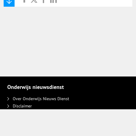
Onderwijs Nieuws Dienst
@onderwijsnieuws
Yurls.net
Vacaturewijzer Basisonderwijs
Onderwijs nieuwsdienst
Over Onderwijs Nieuws Dienst
Disclaimer
Contact
Adverteren
Plaats een bericht
Privacy keuzes intrekken