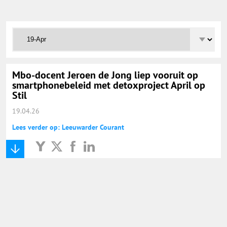
Onderwijs Totaal
Basisonderwijs
Hoger Onderwijs
Mbo-docent Jeroen de Jong liep vooruit op
smartphonebeleid met detoxproject April op
Stil
ICT
19.04.26
Lees verder op: Leeuwarder Courant
MBO
Speciaal Onderwijs
Voortgezet Onderwijs