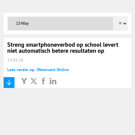
Onderwijs Totaal
Basisonderwijs
Hoger Onderwijs
Streng smartphoneverbod op school levert
niet automatisch betere resultaten op
13.05.26
ICT
Lees verder op: Observant Online
MBO
Speciaal Onderwijs
Voortgezet Onderwijs