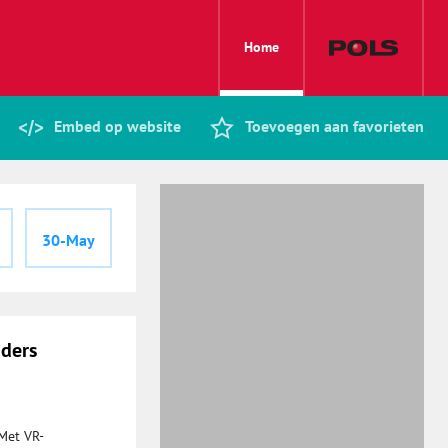
Home
Embed op website
Toevoegen aan favorieten
30-May
uders
Met VR-