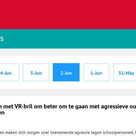
JS
4-Jun
3-Jun
2-Jun
1-Jun
31-May
n met VR-bril om beter om te gaan met agressieve o
en
es maken zich zorgen over toenemende agressie tegen schoolpersoneel. 