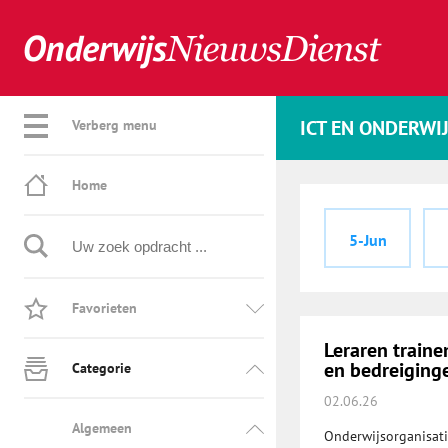
ICT EN ONDERWI
Verberg menu
Home
5-Jun
Favorieten
Leraren traine
en bedreiging
Categorie
02.06.26
Algemeen
Onderwijsorganisati