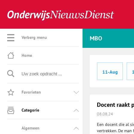
MBO
Verberg menu
Home
11-Aug
Favorieten
Docent raakt 
Categorie
08.08.24
Een docent die al s
Algemeen
vertrekken. De man h