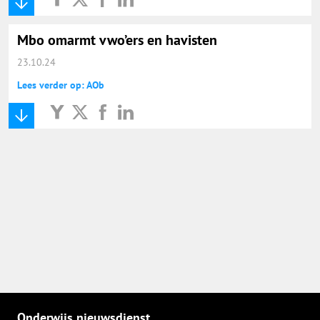
Onderwijs Nieuws Dienst
Mbo omarmt vwo’ers en havisten
@onderwijsnieuws
23.10.24
Lees verder op: AOb
Yurls.net
Vacaturewijzer Basisonderwijs
Onderwijs nieuwsdienst