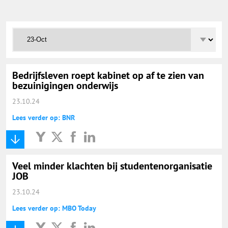
Onderwijs Totaal
Basisonderwijs
Hoger Onderwijs
Bedrijfsleven roept kabinet op af te zien van
bezuinigingen onderwijs
23.10.24
ICT
Lees verder op: BNR
MBO
Veel minder klachten bij studentenorganisatie
Speciaal Onderwijs
JOB
23.10.24
Voortgezet Onderwijs
Lees verder op: MBO Today