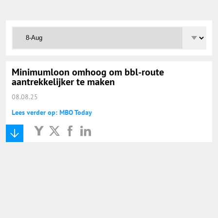
Onderwijs Totaal
Basisonderwijs
Hoger Onderwijs
Minimumloon omhoog om bbl-route
aantrekkelijker te maken
08.08.25
ICT
Lees verder op: MBO Today
MBO
Speciaal Onderwijs
Voortgezet Onderwijs