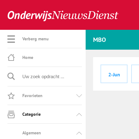
MBO
Verberg menu
Home
2-Jun
Favorieten
Categorie
Algemeen