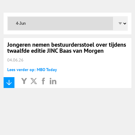
Onderwijs Totaal
Basisonderwijs
Hoger Onderwijs
Jongeren nemen bestuurdersstoel over tijdens
twaalfde editie JINC Baas van Morgen
04.06.26
ICT
Lees verder op: MBO Today
MBO
Speciaal Onderwijs
Voortgezet Onderwijs