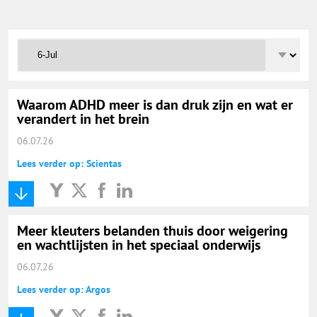
Onderwijs Totaal
Basisonderwijs
Hoger Onderwijs
Waarom ADHD meer is dan druk zijn en wat er
verandert in het brein
06.07.26
ICT
Lees verder op: Scientas
MBO
Meer kleuters belanden thuis door weigering
Speciaal Onderwijs
en wachtlijsten in het speciaal onderwijs
06.07.26
Voortgezet Onderwijs
Lees verder op: Argos