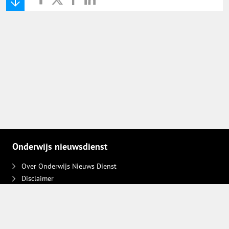
Onderwijs Nieuws Dienst
@onderwijsnieuws
Yurls.net
Vacaturewijzer Basisonderwijs
Onderwijs nieuwsdienst
Over Onderwijs Nieuws Dienst
Disclaimer
Contact
Adverteren
Plaats een bericht
Privacy keuzes intrekken