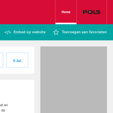
Home
Embed op website
Toevoegen aan favorieten
5-Jul
el en
s de