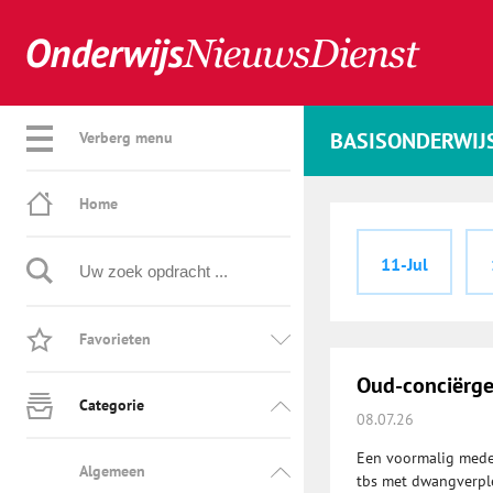
BASISONDERWIJ
Verberg menu
Home
11-Jul
Favorieten
Oud-conciërge 
Categorie
08.07.26
Een voormalig medew
Algemeen
tbs met dwangverpl