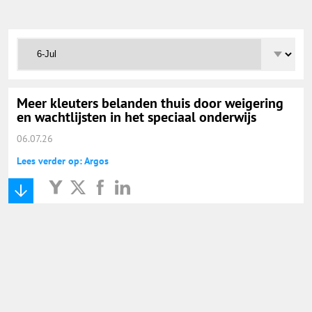
Onderwijs Totaal
Basisonderwijs
Hoger Onderwijs
Meer kleuters belanden thuis door weigering
en wachtlijsten in het speciaal onderwijs
06.07.26
ICT
Lees verder op: Argos
MBO
Speciaal Onderwijs
Voortgezet Onderwijs