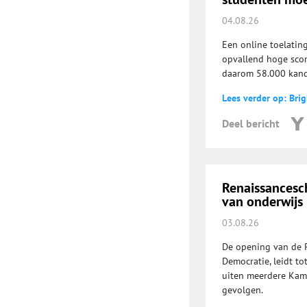
04.08.26
Een online toelatin
opvallend hoge scor
daarom 58.000 kand
Lees verder op: Brig
Deel bericht
Renaissancesch
van onderwijs
03.08.26
De opening van de 
Democratie, leidt to
uiten meerdere Kam
gevolgen.