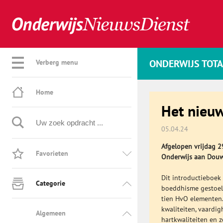
ONDERWIJS TOT
Verberg menu
Home
Het nieu
05.04.24
Afgelopen vrijdag 2
Favorieten
Onderwijs aan Douw
Dit introductieboek
Categorie
boeddhisme gestoeld
tien HvO elementen.
kwaliteiten, vaardig
Algemeen
hartkwaliteiten en 