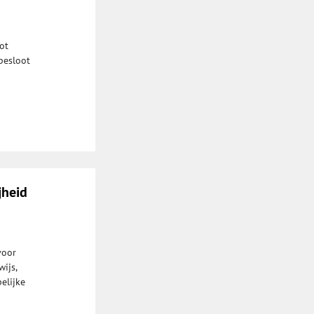
ot
besloot
jheid
voor
ijs,
elijke