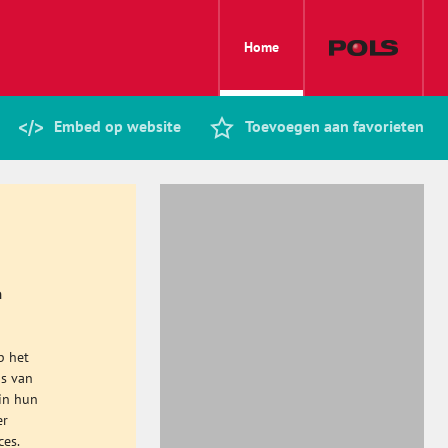
Home
Embed op website
Toevoegen aan favorieten
n
p het
is van
in hun
er
ces.