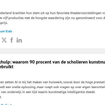
ederland brachten hun stem uit op hun favoriete theatervoorstellingen v
De vijf producties met de hoogste waardering zijn nu genomineerd voor 
prijs.
ium Kids
rkhulp: waarom 90 procent van de scholieren kunstm
ebruikt
ren zetten AI in bij het maken van huiswerk, vooral door de hoge prestat
iedt een snelle oplossing, maar roept ook vragen op over eigen leerontwi
ol van onderwijs in een tijd waarin kunstmatige intelligentie steeds
t.