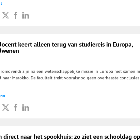
l
cent keert alleen terug van studiereis in Europa,
rdwenen
romovendi zijn na een wetenschappelijke missie in Europa niet samen 
 naar Marokko. De faculteit trekt vooralsnog geen overhaaste conclusies
dna
 direct naar het spookhuis: zo ziet een schooldag o