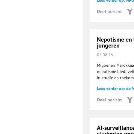
Lees verder op: NPO
Deel bericht
Nepotisme en 
jongeren
04.08.26
Miljoenen Marokkaa
nepotisme biedt zel
in studie en toekoms
Lees verder op: de 
Deel bericht
AI-surveillanc
studenten mo