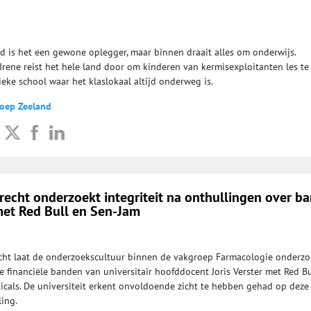
d is het een gewone oplegger, maar binnen draait alles om onderwijs.
Irene reist het hele land door om kinderen van kermisexploitanten les te
ieke school waar het klaslokaal altijd onderweg is.
roep Zeeland
trecht onderzoekt integriteit na onthullingen over b
et Red Bull en Sen-Jam
echt laat de onderzoekscultuur binnen de vakgroep Farmacologie onderz
e financiële banden van universitair hoofddocent Joris Verster met Red Bu
cals. De universiteit erkent onvoldoende zicht te hebben gehad op deze
ing.