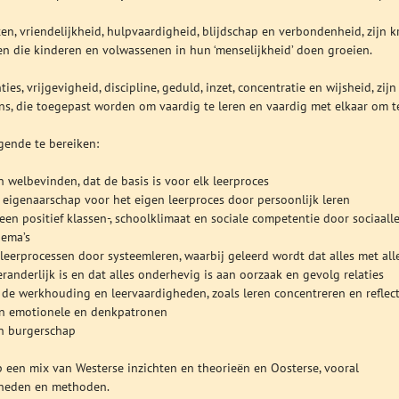
ten, vriendelijkheid, hulpvaardigheid, blijdschap en verbondenheid, zijn k
ten die kinderen en volwassenen in hun ‘menselijkheid’ doen groeien.
es, vrijgevigheid, discipline, geduld, inzet, concentratie en wijsheid, zijn
s, die toegepast worden om vaardig te leren en vaardig met elkaar om t
gende te bereiken:
 welbevinden, dat de basis is voor elk leerproces
n eigenaarschap voor het eigen leerproces door persoonlijk leren
een positief klassen-, schoolklimaat en sociale competentie door sociaall
hema’s
leerprocessen door systeemleren, waarbij geleerd wordt dat alles met all
randerlijk is en dat alles onderhevig is aan oorzaak en gevolg relaties
 de werkhouding en leervaardigheden, zoals leren concentreren en reflec
an emotionele en denkpatronen
an burgerschap
 een mix van Westerse inzichten en theorieën en Oosterse, vooral
sheden en methoden.