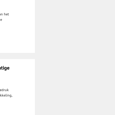
an het
de
atige
iedruk
kkeling,