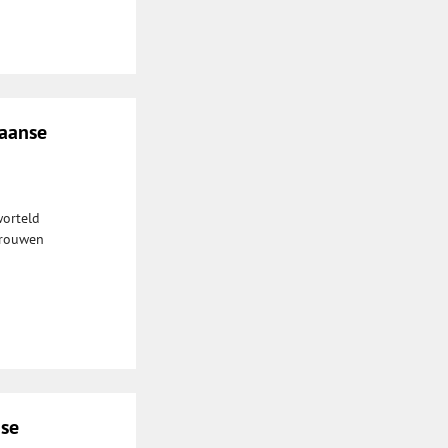
kaanse
worteld
trouwen
nse