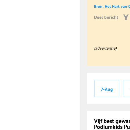
Bron: Het Hart van 
Deel bericht
(advertentie)
7-Aug
Vijf best gew
Podiumkids Pub