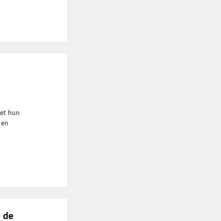
met hun
 en
p de