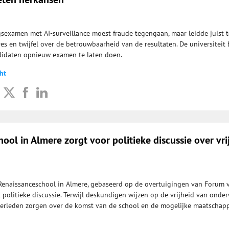
gsexamen met AI-surveillance moest fraude tegengaan, maar leidde juist t
es en twijfel over de betrouwbaarheid van de resultaten. De universiteit 
idaten opnieuw examen te laten doen.
ht
ool in Almere zorgt voor politieke discussie over vri
Renaissanceschool in Almere, gebaseerd op de overtuigingen van Forum 
t politieke discussie. Terwijl deskundigen wijzen op de vrijheid van onderw
erleden zorgen over de komst van de school en de mogelijke maatschapp