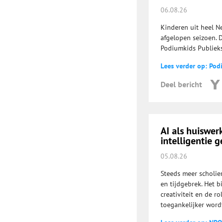
06.08.26
Kinderen uit heel N
afgelopen seizoen. 
Podiumkids Publieks
Lees verder op: Pod
Deel bericht
AI als huiswe
intelligentie g
05.08.26
Steeds meer scholie
en tijdgebrek. Het b
creativiteit en de r
toegankelijker word