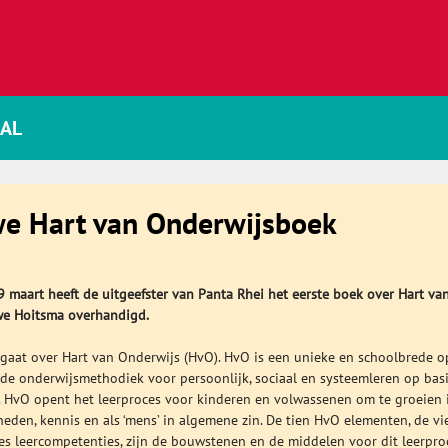
AAL
we Hart van Onderwijsboek
9 maart heeft de uitgeefster van Panta Rhei het eerste boek over Hart va
e Hoitsma overhandigd.
 gaat over Hart van Onderwijs (HvO). HvO is een unieke en schoolbrede o
e onderwijsmethodiek voor persoonlijk, sociaal en systeemleren op bas
 HvO opent het leerproces voor kinderen en volwassenen om te groeien 
heden, kennis en als ‘mens’ in algemene zin. De tien HvO elementen, de vi
zes leercompetenties, zijn de bouwstenen en de middelen voor dit leerpro