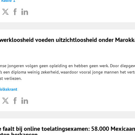
 Radio 1
werkloosheid voeden uitzichtloosheid onder Marok
nse jongeren volgen geen opleiding en hebben geen werk. Door diepge
fs een diploma weinig zekerheid, waardoor vooral jonge mannen het ver
t verliezen.
Volkskrant
e faalt bij online toelatingsexamen: 58.000 Mexicaa
eten herkansen