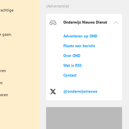
(Advertentie)
rachtige
Onderwijs Nieuws Dienst
e gaan.
Adverteren op OND
Plaats een bericht
Over OND
Wat is RSS
eren
Contact
es
@onderwijsnieuws
teren