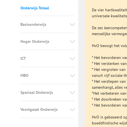
Onderwijs Totaal
De vier hartkwalitei
universele kwalitei
Basisonderwijs
De zes leercompetenti
menselijke vermogen
Hoger Onderwijs
HvO beoogt het vol
* Het bevorderen van
ICT
* Het versterken va
* Het vergroten van 
MBO
vanuit vijf sociale t
* Het verdiepen van 
samenhangt, alles ve
Speciaal Onderwijs
*Het verbeteren van
* Het doorbreken v
* Het bevorderen v
Voortgezet Onderwijs
HvO is gebaseerd op
boeddhistische wij