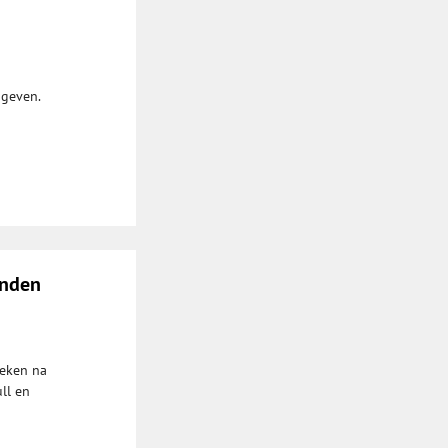
 geven.
anden
oeken na
ll en