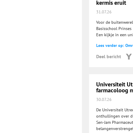
kermis eruit
31.07.26
Voor de buitenwerel
Basisschool Prinses 
Een kijkje in een un
Lees verder op: Om
Deel bericht
Universiteit U
farmacoloog m
30.07.26
De Universiteit Utr
onthullingen over d
Sen-Jam Pharmaceuti
belangenverstrengel