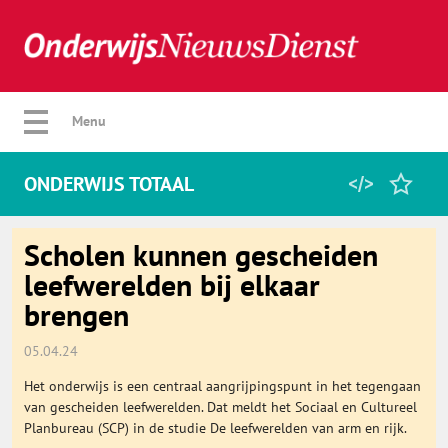
Verberg menu
Menu
ONDERWIJS TOTAAL
Home
Scholen kunnen gescheiden
leefwerelden bij elkaar
brengen
Favorieten
05.04.24
Categorie
Het onderwijs is een centraal aangrijpingspunt in het tegengaan
van gescheiden leefwerelden. Dat meldt het Sociaal en Cultureel
Algemeen
Planbureau (SCP) in de studie De leefwerelden van arm en rijk.