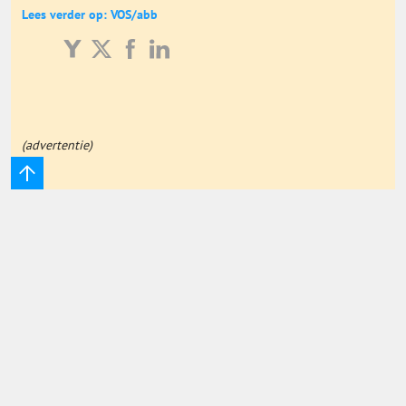
Lees verder op: VOS/abb
Onderwijs Totaal
Basisonderwijs
Hoger Onderwijs
(advertentie)
ICT
MBO
Speciaal Onderwijs
Voortgezet Onderwijs