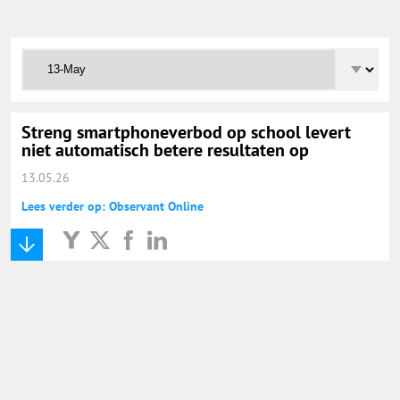
Onderwijs Totaal
Basisonderwijs
Hoger Onderwijs
Streng smartphoneverbod op school levert
niet automatisch betere resultaten op
13.05.26
ICT
Lees verder op: Observant Online
MBO
Speciaal Onderwijs
Voortgezet Onderwijs