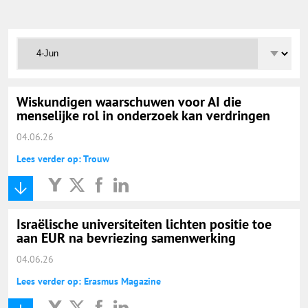
Onderwijs Totaal
Basisonderwijs
Hoger Onderwijs
Wiskundigen waarschuwen voor AI die
menselijke rol in onderzoek kan verdringen
04.06.26
ICT
Lees verder op: Trouw
MBO
Israëlische universiteiten lichten positie toe
Speciaal Onderwijs
aan EUR na bevriezing samenwerking
04.06.26
Voortgezet Onderwijs
Lees verder op: Erasmus Magazine