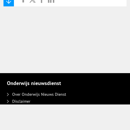
Onderwijs Nieuws Dienst
@onderwijsnieuws
Yurls.net
Vacaturewijzer Basisonderwijs
Onderwijs nieuwsdienst
Over Onderwijs Nieuws Dienst
Disclaimer
Contact
Adverteren
Plaats een bericht
Privacy keuzes intrekken