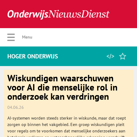
Verberg menu
Menu
HOGER ONDERWIJS
Home
Wiskundigen waarschuwen
voor AI die menselijke rol in
onderzoek kan verdringen
Favorieten
04.06.26
Categorie
AI-systemen worden steeds sterker in wiskunde, maar dat roept
zorgen op binnen het vakgebied. Een groep wiskundigen pleit
Algemeen
voor regels om te voorkomen dat menselijke onderzoekers aan