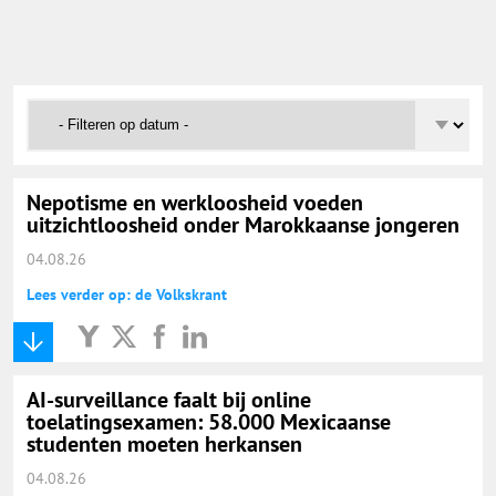
Onderwijs Nieuws Dienst
@onderwijsnieuws
Yurls.net
Nepotisme en werkloosheid voeden
Vacaturewijzer Basisonderwijs
uitzichtloosheid onder Marokkaanse jongeren
04.08.26
Lees verder op: de Volkskrant
AI-surveillance faalt bij online
toelatingsexamen: 58.000 Mexicaanse
studenten moeten herkansen
04.08.26