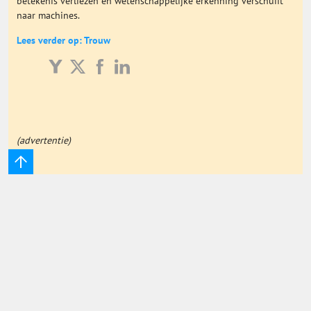
betekenis verliezen en wetenschappelijke erkenning verschuift
naar machines.
Onderwijs Totaal
Lees verder op: Trouw
Basisonderwijs
Hoger Onderwijs
(advertentie)
ICT
MBO
Speciaal Onderwijs
Voortgezet Onderwijs