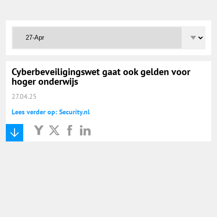
Onderwijs Totaal
Basisonderwijs
Hoger Onderwijs
Cyberbeveiligingswet gaat ook gelden voor
hoger onderwijs
27.04.25
ICT
Lees verder op: Security.nl
MBO
Speciaal Onderwijs
Voortgezet Onderwijs