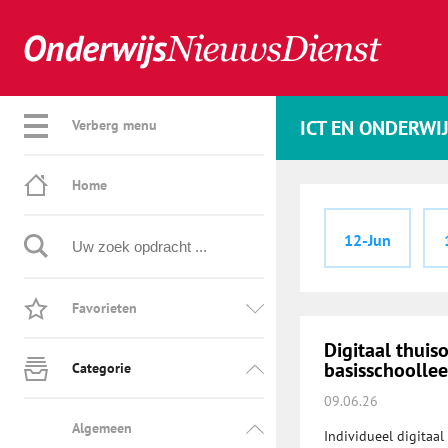
ICT EN ONDERWI
Verberg menu
Home
12-Jun
Favorieten
Digitaal thuis
basisschoollee
Categorie
09.06.26
Algemeen
Individueel digitaal