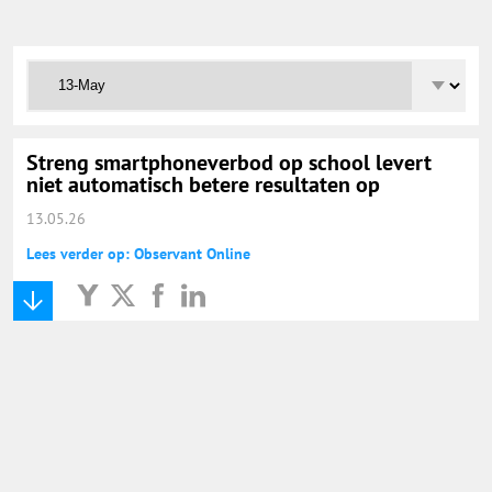
Onderwijs Totaal
Basisonderwijs
Hoger Onderwijs
Streng smartphoneverbod op school levert
niet automatisch betere resultaten op
13.05.26
ICT
Lees verder op: Observant Online
MBO
Speciaal Onderwijs
Voortgezet Onderwijs