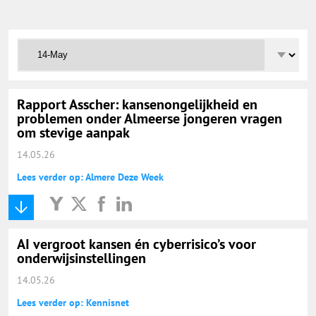
Onderwijs Totaal
Basisonderwijs
Hoger Onderwijs
Rapport Asscher: kansenongelijkheid en
problemen onder Almeerse jongeren vragen
om stevige aanpak
ICT
14.05.26
Lees verder op: Almere Deze Week
MBO
Speciaal Onderwijs
AI vergroot kansen én cyberrisico’s voor
onderwijsinstellingen
Voortgezet Onderwijs
14.05.26
Lees verder op: Kennisnet