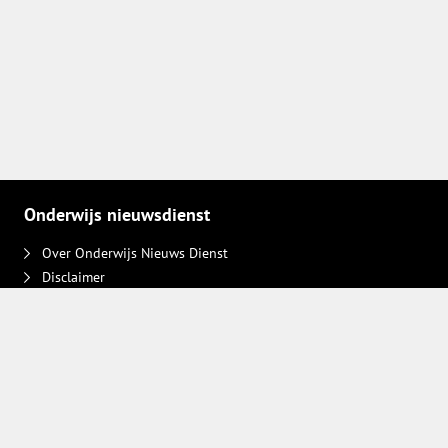
Onderwijs nieuwsdienst
Over Onderwijs Nieuws Dienst
Disclaimer
Contact
Adverteren
Plaats een bericht
Privacy keuzes intrekken
Volg ons