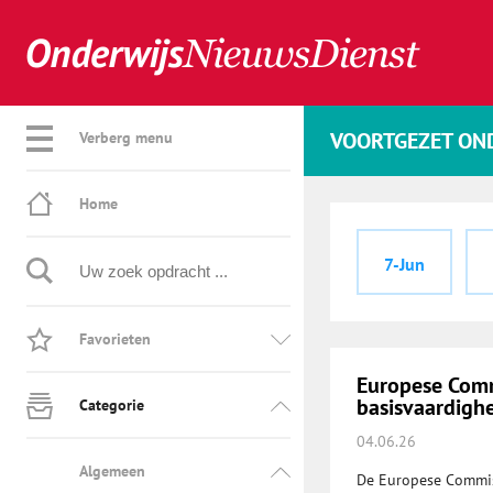
VOORTGEZET ON
Verberg menu
Home
7-Jun
Favorieten
Europese Comm
basisvaardigh
Categorie
04.06.26
Algemeen
De Europese Commis