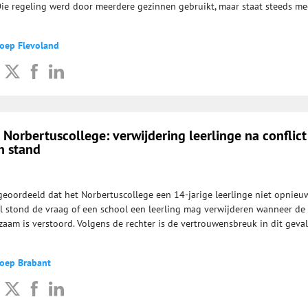
Die regeling werd door meerdere gezinnen gebruikt, maar staat steeds me
roep Flevoland
 Norbertuscollege: verwijdering leerlinge na conflic
in stand
geoordeeld dat het Norbertuscollege een 14-jarige leerlinge niet opnieu
al stond de vraag of een school een leerling mag verwijderen wanneer de 
aam is verstoord. Volgens de rechter is de vertrouwensbreuk in dit geval
roep Brabant