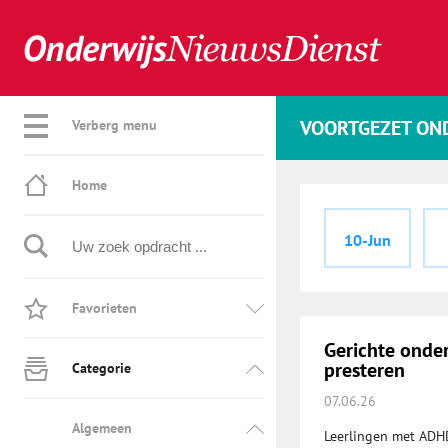
VOORTGEZET ON
Verberg menu
Home
10-Jun
Favorieten
Gerichte onde
presteren
Categorie
07.06.26
Algemeen
Leerlingen met ADHD