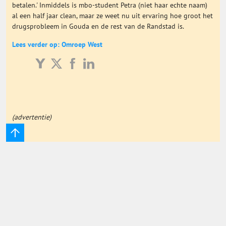
betalen.' Inmiddels is mbo-student Petra (niet haar echte naam)
Onderwijs Totaal
al een half jaar clean, maar ze weet nu uit ervaring hoe groot het
drugsprobleem in Gouda en de rest van de Randstad is.
Basisonderwijs
Lees verder op: Omroep West
Hoger Onderwijs
ICT
(advertentie)
MBO
Speciaal Onderwijs
Voortgezet Onderwijs