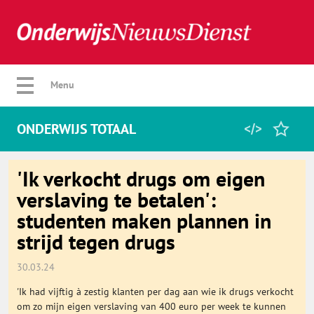
Verberg menu
Menu
ONDERWIJS TOTAAL
Home
'Ik verkocht drugs om eigen
verslaving te betalen':
studenten maken plannen in
Favorieten
strijd tegen drugs
Categorie
30.03.24
'Ik had vijftig à zestig klanten per dag aan wie ik drugs verkocht
Algemeen
om zo mijn eigen verslaving van 400 euro per week te kunnen