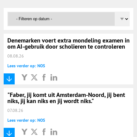
Onderwijs Nieuws Dienst
@onderwijsnieuws
Yurls.net
Denemarken voert extra mondeling examen in
om AI-gebruik door scholieren te controleren
08.08.26
Vacaturewijzer Basisonderwijs
Lees verder op: NOS
"Faber, jij komt uit Amsterdam-Noord, jij bent
niks, jij kan niks en jij wordt niks."
07.08.26
Lees verder op: NOS