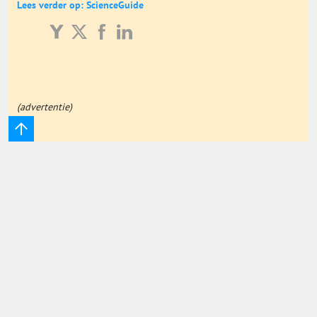
Lees verder op: ScienceGuide
Onderwijs Totaal
Basisonderwijs
Hoger Onderwijs
(advertentie)
ICT
MBO
Speciaal Onderwijs
Voortgezet Onderwijs