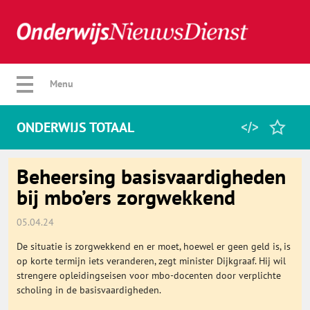
Verberg menu
Menu
ONDERWIJS TOTAAL
Home
Beheersing basisvaardigheden
bij mbo’ers zorgwekkend
Favorieten
05.04.24
De situatie is zorgwekkend en er moet, hoewel er geen geld is, is
Categorie
op korte termijn iets veranderen, zegt minister Dijkgraaf. Hij wil
strengere opleidingseisen voor mbo-docenten door verplichte
scholing in de basisvaardigheden.
Algemeen